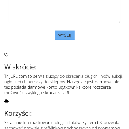
WYŚLIJ
W skrócie:
TnijURL.com to serwis służący do
skracania długich linków aukcji,
ogłoszeń i hiperłączy do sklepów
. Narzędzie jest darmowe ale
też posiada darmowe konto użytkownika które rozszerza
możliwości zwykłego skracacza URL-i.
Korzyści:
Skracanie lub maskowanie długich linków. System też
pozwala
zachować prowizję z reff-linków pochodzących od programów