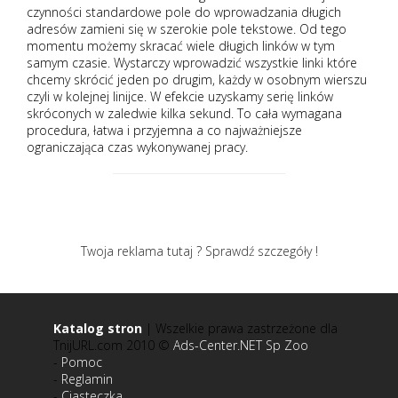
czynności standardowe pole do wprowadzania długich
adresów zamieni się w szerokie pole tekstowe. Od tego
momentu możemy skracać wiele długich linków w tym
samym czasie. Wystarczy wprowadzić wszystkie linki które
chcemy skrócić jeden po drugim, każdy w osobnym wierszu
czyli w kolejnej linijce. W efekcie uzyskamy serię linków
skróconych w zaledwie kilka sekund. To cała wymagana
procedura, łatwa i przyjemna a co najważniejsze
ograniczająca czas wykonywanej pracy.
Twoja reklama tutaj ? Sprawdź szczegóły !
Katalog stron
| Wszelkie prawa zastrzeżone dla
TnijURL.com 2010 ©
Ads-Center.NET Sp Zoo
-
Pomoc
-
Reglamin
-
Ciasteczka